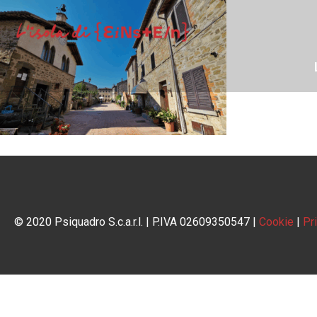
© 2020 Psiquadro S.c.a.r.l. | P.IVA 02609350547 |
Cookie
|
Pr