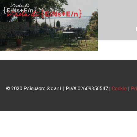
© 2020 Psiquadro S.c.a.r.l. | P.IVA 02609350547 |
Cookie
|
Pr