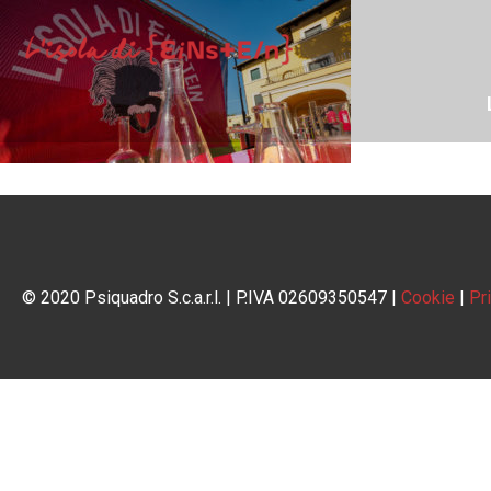
© 2020 Psiquadro S.c.a.r.l. | P.IVA 02609350547 |
Cookie
|
Pr