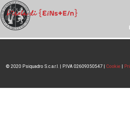
© 2020 Psiquadro S.c.a.r.l. | P.IVA 02609350547 |
Cookie
|
Pr