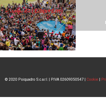
© 2020 Psiquadro S.c.a.r.l. | P.IVA 02609350547 |
Cookie
|
Pr