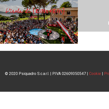
© 2020 Psiquadro S.c.a.r.l. | P.IVA 02609350547 |
Cookie
|
Pr