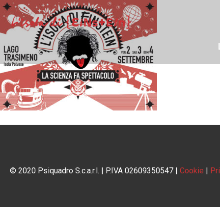
© 2020 Psiquadro S.c.a.r.l. | P.IVA 02609350547 |
Cookie
|
Pr