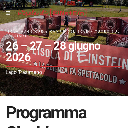
ISOLA MAGGIORE e CAMPO DEL SOLE – TUORO SUL
TRASIMENO
26 – 27 – 28 giugno
2026
Lago Trasimeno
Programma